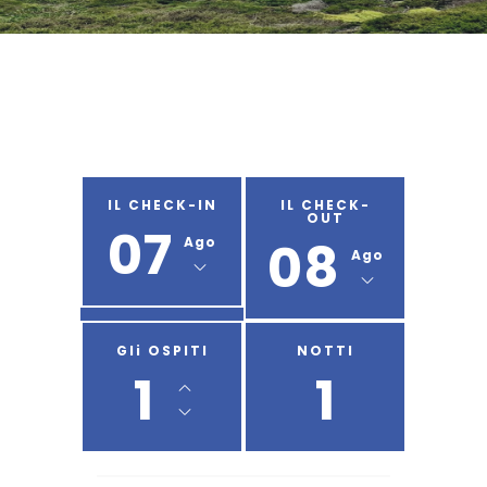
IL CHECK-IN
IL CHECK-
OUT
07
08
Ago
Ago
Gli OSPITI
NOTTI
1
1