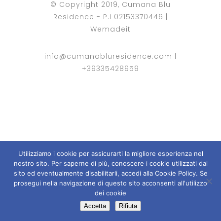
© Copyright 2019, Cumana Blu
Residence - P.I 02153370446 |
Wemadeit
info@cumanabluresidence.com
|
+39335428959
Utilizziamo i cookie per assicurarti la migliore esperienza nel
nostro sito. Per saperne di più, conoscere i cookie utilizzati dal
sito ed eventualmente disabilitarli, accedi alla Cookie Policy. Se
prosegui nella navigazione di questo sito acconsenti all'utilizzo
dei cookie
Accetta
Rifiuta