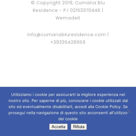
© Copyright 2019, Cumana Blu
Residence - P.I 02153370446 |
Wemadeit
info@cumanabluresidence.com
|
+39335428959
Utilizziamo i cookie per assicurarti la migliore esperienza nel
nostro sito. Per saperne di più, conoscere i cookie utilizzati dal
sito ed eventualmente disabilitarli, accedi alla Cookie Policy. Se
prosegui nella navigazione di questo sito acconsenti all'utilizzo
dei cookie
Accetta
Rifiuta