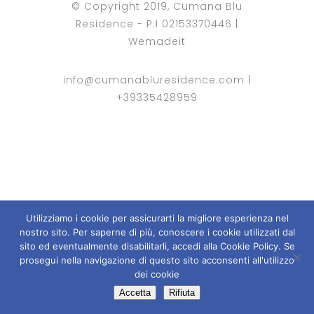
© Copyright 2019, Cumana Blu
Residence - P.I 02153370446 |
Wemadeit
info@cumanabluresidence.com
|
+39335428959
Utilizziamo i cookie per assicurarti la migliore esperienza nel
nostro sito. Per saperne di più, conoscere i cookie utilizzati dal
sito ed eventualmente disabilitarli, accedi alla Cookie Policy. Se
prosegui nella navigazione di questo sito acconsenti all'utilizzo
dei cookie
Accetta
Rifiuta